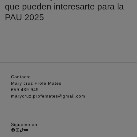
que pueden interesarte para la
PAU 2025
https://www.youtube.com/playlist?
list=PLx1gC2TDyKJaJn_497_7ZdatgNy72blGL
Contacto
Mary cruz Profe Mates
659 439 949
marycruz.profemates@gmail.com
Sigueme en:
Facebook
Instagram
TikTok
YouTube