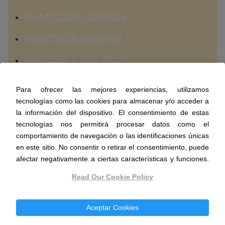
MAAACCSSII 2023-2024
MAACCSS II 2022-2023
MAACCSS II 2021-2022
MAACCSS II 2020-2021
Para ofrecer las mejores experiencias, utilizamos
tecnologías como las cookies para almacenar y/o acceder a
MAACCSS II 2019-2020
la información del dispositivo. El consentimiento de estas
tecnologías nos permitirá procesar datos como el
MAACCSS II 2018-2019
comportamiento de navegación o las identificaciones únicas
MAACCSS II 2017-2018
en este sitio. No consentir o retirar el consentimiento, puede
afectar negativamente a ciertas características y funciones.
Read Our Cookie Policy
Exámenes Matemáticas II
Aceptar Cookies
Ordinaria